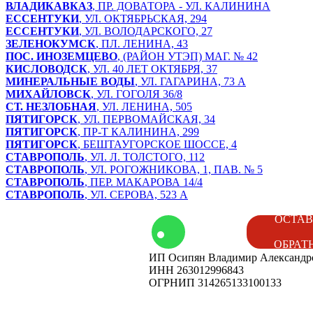
ВЛАДИКАВКАЗ
, ПР. ДОВАТОРА - УЛ. КАЛИНИНА
ЕССЕНТУКИ
, УЛ. ОКТЯБРЬСКАЯ, 294
ЕССЕНТУКИ
, УЛ. ВОЛОДАРСКОГО, 27
ЗЕЛЕНОКУМСК
, ПЛ. ЛЕНИНА, 43
ПОС. ИНОЗЕМЦЕВО
, (РАЙОН УТЭП) МАГ. № 42
КИСЛОВОДСК
, УЛ. 40 ЛЕТ ОКТЯБРЯ, 37
МИНЕРАЛЬНЫЕ ВОДЫ
, УЛ. ГАГАРИНА, 73 А
МИХАЙЛОВСК
, УЛ. ГОГОЛЯ 36/8
СТ. НЕЗЛОБНАЯ
, УЛ. ЛЕНИНА, 505
ПЯТИГОРСК
, УЛ. ПЕРВОМАЙСКАЯ, 34
ПЯТИГОРСК
, ПР-Т КАЛИНИНА, 299
ПЯТИГОРСК
, БЕШТАУГОРСКОЕ ШОССЕ, 4
СТАВРОПОЛЬ
, УЛ. Л. ТОЛСТОГО, 112
СТАВРОПОЛЬ
, УЛ. РОГОЖНИКОВА, 1, ПАВ. № 5
СТАВРОПОЛЬ
, ПЕР. МАКАРОВА 14/4
СТАВРОПОЛЬ
, УЛ. СЕРОВА, 523 А
том
Контакты
ОСТАВ
ОБРАТ
ИП Осипян Владимир Александр
енды
Вакансии
ИНН 263012996843
ОГРНИП 314265133100133
ог
Наши