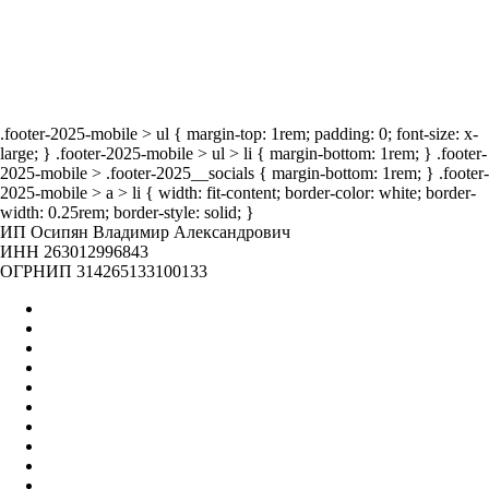
мероприятия
.footer-2025-mobile > ul { margin-top: 1rem; padding: 0; font-size: x-
large; } .footer-2025-mobile > ul > li { margin-bottom: 1rem; } .footer-
2025-mobile > .footer-2025__socials { margin-bottom: 1rem; } .footer-
2025-mobile > a > li { width: fit-content; border-color: white; border-
width: 0.25rem; border-style: solid; }
ИП Осипян Владимир Александрович
ИНН 263012996843
ОГРНИП 314265133100133
Главная
Оптом
Контакты
О нас
Бренды
Вакансии
Отзывы
Блог
Наши мероприятия
Наша жизнь