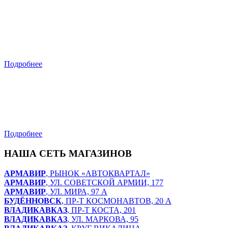
Ростов-на-Дону
ул. Фрунзе, 67А
Подробнее
Владикавказ
ул. Солнечная, д. 4А
Подробнее
НАША СЕТЬ МАГАЗИНОВ
АРМАВИР
, РЫНОК «АВТОКВАРТАЛ»
АРМАВИР
, УЛ. СОВЕТСКОЙ АРМИИ, 177
АРМАВИР
, УЛ. МИРА, 97 А
БУДЁННОВСК
, ПР-Т КОСМОНАВТОВ, 20 А
ВЛАДИКАВКАЗ
, ПР-Т КОСТА, 201
ВЛАДИКАВКАЗ
, УЛ. МАРКОВА, 95