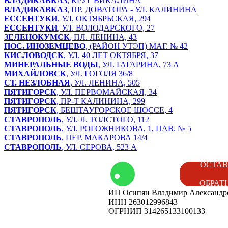
ВЛАДИКАВКАЗ
, КРУГ ВИКАЛИНА
ВЛАДИКАВКАЗ
, ПР. ДОВАТОРА - УЛ. КАЛИНИНА
ЕССЕНТУКИ
, УЛ. ОКТЯБРЬСКАЯ, 294
ЕССЕНТУКИ
, УЛ. ВОЛОДАРСКОГО, 27
ЗЕЛЕНОКУМСК
, ПЛ. ЛЕНИНА, 43
ПОС. ИНОЗЕМЦЕВО
, (РАЙОН УТЭП) МАГ. № 42
КИСЛОВОДСК
, УЛ. 40 ЛЕТ ОКТЯБРЯ, 37
МИНЕРАЛЬНЫЕ ВОДЫ
, УЛ. ГАГАРИНА, 73 А
МИХАЙЛОВСК
, УЛ. ГОГОЛЯ 36/8
СТ. НЕЗЛОБНАЯ
, УЛ. ЛЕНИНА, 505
ПЯТИГОРСК
, УЛ. ПЕРВОМАЙСКАЯ, 34
ПЯТИГОРСК
, ПР-Т КАЛИНИНА, 299
ПЯТИГОРСК
, БЕШТАУГОРСКОЕ ШОССЕ, 4
СТАВРОПОЛЬ
, УЛ. Л. ТОЛСТОГО, 112
СТАВРОПОЛЬ
, УЛ. РОГОЖНИКОВА, 1, ПАВ. № 5
СТАВРОПОЛЬ
, ПЕР. МАКАРОВА 14/4
СТАВРОПОЛЬ
, УЛ. СЕРОВА, 523 А
том
Контакты
ОСТАВ
ОБРАТ
ИП Осипян Владимир Александр
енды
Вакансии
ИНН 263012996843
ОГРНИП 314265133100133
ог
Наши