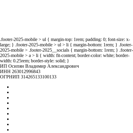
мероприятия
.footer-2025-mobile > ul { margin-top: 1rem; padding: 0; font-size: x-
large; } .footer-2025-mobile > ul > li { margin-bottom: 1rem; } .footer-
2025-mobile > .footer-2025__socials { margin-bottom: 1rem; } .footer-
2025-mobile > a > li { width: fit-content; border-color: white; border-
width: 0.25rem; border-style: solid; }
ИП Осипян Владимир Александрович
ИНН 263012996843
ОГРНИП 314265133100133
Главная
Оптом
Контакты
О нас
Бренды
Вакансии
Отзывы
Блог
Наши мероприятия