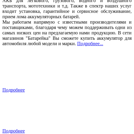
АКБ для легкового, грузового, водного и воздушного
транспорта, мототехники и т.д. Также в спектр наших услуг
входит установка, гарантийное и сервисное обслуживание,
прием лома аккумуляторных батарей.
Мы работаем напрямую с известными производителями и
поставщиками, благодаря чему можем поддерживать одни из
самых низких цен на предлагаемую нами продукцию. В сети
магазинов "Батарейка" Вы сможете купить аккумулятор для
автомобиля любой модели и марки.
Подробнее...
Ставрополь
​ул. Льва Толстого, 112в
Подробнее
Краснодар
ул. ​Вишняковой, 3/5
Подробнее