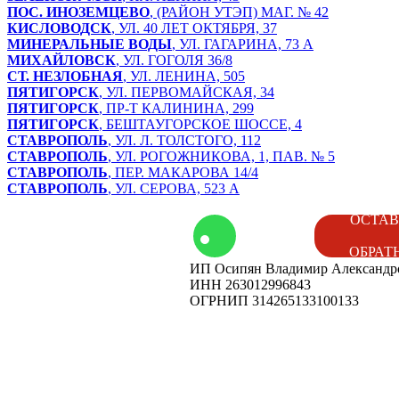
ПОС. ИНОЗЕМЦЕВО
, (РАЙОН УТЭП) МАГ. № 42
КИСЛОВОДСК
, УЛ. 40 ЛЕТ ОКТЯБРЯ, 37
МИНЕРАЛЬНЫЕ ВОДЫ
, УЛ. ГАГАРИНА, 73 А
МИХАЙЛОВСК
, УЛ. ГОГОЛЯ 36/8
СТ. НЕЗЛОБНАЯ
, УЛ. ЛЕНИНА, 505
ПЯТИГОРСК
, УЛ. ПЕРВОМАЙСКАЯ, 34
ПЯТИГОРСК
, ПР-Т КАЛИНИНА, 299
ПЯТИГОРСК
, БЕШТАУГОРСКОЕ ШОССЕ, 4
СТАВРОПОЛЬ
, УЛ. Л. ТОЛСТОГО, 112
СТАВРОПОЛЬ
, УЛ. РОГОЖНИКОВА, 1, ПАВ. № 5
СТАВРОПОЛЬ
, ПЕР. МАКАРОВА 14/4
СТАВРОПОЛЬ
, УЛ. СЕРОВА, 523 А
том
Контакты
ОСТАВ
ОБРАТ
ИП Осипян Владимир Александр
енды
Вакансии
ИНН 263012996843
ОГРНИП 314265133100133
ог
Наши
мероприятия