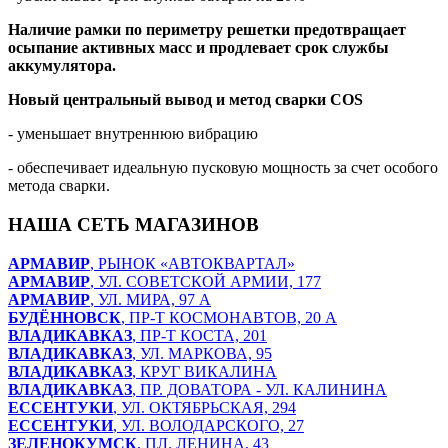
Наличие рамки по периметру решетки предотвращает
осыпание активных масс и продлевает срок службы
аккумулятора.
Новый центральный вывод и метод сварки
COS
- уменьшает внутреннюю вибрацию
- обеспечивает идеальную пусковую мощность за счет особого
метода сварки.
НАША СЕТЬ МАГАЗИНОВ
АРМАВИР
, РЫНОК «АВТОКВАРТАЛ»
АРМАВИР
, УЛ. СОВЕТСКОЙ АРМИИ, 177
АРМАВИР
, УЛ. МИРА, 97 А
БУДЁННОВСК
, ПР-Т КОСМОНАВТОВ, 20 А
ВЛАДИКАВКАЗ
, ПР-Т КОСТА, 201
ВЛАДИКАВКАЗ
, УЛ. МАРКОВА, 95
ВЛАДИКАВКАЗ
, КРУГ ВИКАЛИНА
ВЛАДИКАВКАЗ
, ПР. ДОВАТОРА - УЛ. КАЛИНИНА
ЕССЕНТУКИ
, УЛ. ОКТЯБРЬСКАЯ, 294
ЕССЕНТУКИ
, УЛ. ВОЛОДАРСКОГО, 27
ЗЕЛЕНОКУМСК
, ПЛ. ЛЕНИНА, 43