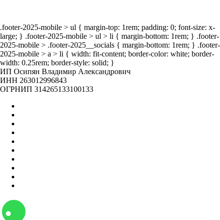
.footer-2025-mobile > ul { margin-top: 1rem; padding: 0; font-size: x-
large; } .footer-2025-mobile > ul > li { margin-bottom: 1rem; } .footer-
2025-mobile > .footer-2025__socials { margin-bottom: 1rem; } .footer-
2025-mobile > a > li { width: fit-content; border-color: white; border-
width: 0.25rem; border-style: solid; }
ИП Осипян Владимир Александрович
ИНН 263012996843
ОГРНИП 314265133100133
Главная
Оптом
Контакты
О нас
Бренды
Вакансии
Отзывы
Блог
Наши мероприятия
Наша жизнь