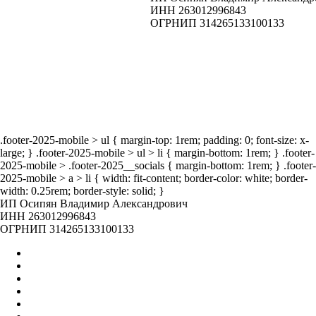
енды
Вакансии
ИНН 263012996843
ОГРНИП 314265133100133
ог
Наши
мероприятия
.footer-2025-mobile > ul { margin-top: 1rem; padding: 0; font-size: x-
large; } .footer-2025-mobile > ul > li { margin-bottom: 1rem; } .footer-
2025-mobile > .footer-2025__socials { margin-bottom: 1rem; } .footer-
2025-mobile > a > li { width: fit-content; border-color: white; border-
width: 0.25rem; border-style: solid; }
ИП Осипян Владимир Александрович
ИНН 263012996843
ОГРНИП 314265133100133
Главная
Оптом
Контакты
О нас
Бренды