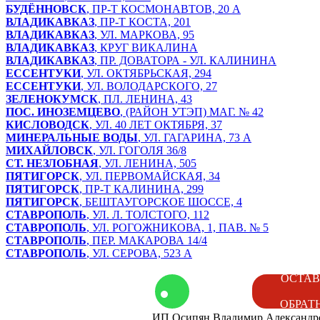
БУДЁННОВСК
, ПР-Т КОСМОНАВТОВ, 20 А
ВЛАДИКАВКАЗ
, ПР-Т КОСТА, 201
ВЛАДИКАВКАЗ
, УЛ. МАРКОВА, 95
ВЛАДИКАВКАЗ
, КРУГ ВИКАЛИНА
ВЛАДИКАВКАЗ
, ПР. ДОВАТОРА - УЛ. КАЛИНИНА
ЕССЕНТУКИ
, УЛ. ОКТЯБРЬСКАЯ, 294
ЕССЕНТУКИ
, УЛ. ВОЛОДАРСКОГО, 27
ЗЕЛЕНОКУМСК
, ПЛ. ЛЕНИНА, 43
ПОС. ИНОЗЕМЦЕВО
, (РАЙОН УТЭП) МАГ. № 42
КИСЛОВОДСК
, УЛ. 40 ЛЕТ ОКТЯБРЯ, 37
МИНЕРАЛЬНЫЕ ВОДЫ
, УЛ. ГАГАРИНА, 73 А
МИХАЙЛОВСК
, УЛ. ГОГОЛЯ 36/8
СТ. НЕЗЛОБНАЯ
, УЛ. ЛЕНИНА, 505
ПЯТИГОРСК
, УЛ. ПЕРВОМАЙСКАЯ, 34
ПЯТИГОРСК
, ПР-Т КАЛИНИНА, 299
ПЯТИГОРСК
, БЕШТАУГОРСКОЕ ШОССЕ, 4
СТАВРОПОЛЬ
, УЛ. Л. ТОЛСТОГО, 112
СТАВРОПОЛЬ
, УЛ. РОГОЖНИКОВА, 1, ПАВ. № 5
СТАВРОПОЛЬ
, ПЕР. МАКАРОВА 14/4
СТАВРОПОЛЬ
, УЛ. СЕРОВА, 523 А
том
Контакты
ОСТАВ
ОБРАТ
ИП Осипян Владимир Александр