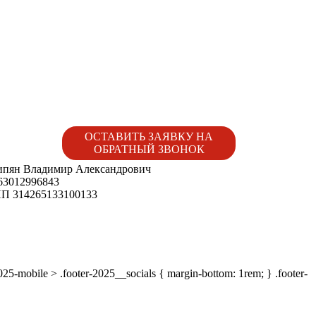
ОСТАВИТЬ ЗАЯВКУ НА
ОБРАТНЫЙ ЗВОНОК
пян Владимир Александрович
3012996843
 314265133100133
-2025-mobile > .footer-2025__socials { margin-bottom: 1rem; } .footer-