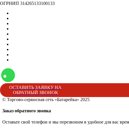
ОГРНИП 314265133100133
Главная
Оптом
Контакты
О нас
Бренды
Вакансии
Отзывы
Блог
Наши мероприятия
Наша жизнь
ОСТАВИТЬ ЗАЯВКУ НА
ОБРАТНЫЙ ЗВОНОК
© Торгово-сервисная сеть «Батарейка» 2025
Батарейка
Торгово-сервисная сеть «Батарейка»
г. Минеральные 
Заказ обратного звонка
Оставьте свой телефон и мы перезвоним в удобное для вас врем