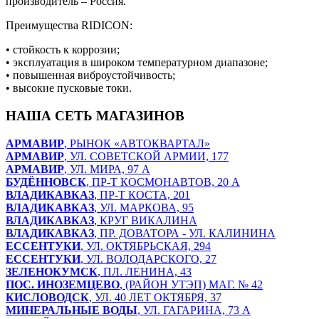
производитель – Россия.
Преимущества RIDICON:
• стойкость к коррозии;
• эксплуатация в широком температурном диапазоне;
• повышенная виброустойчивость;
• высокие пусковые токи.
НАША СЕТЬ МАГАЗИНОВ
АРМАВИР
, РЫНОК «АВТОКВАРТАЛ»
АРМАВИР
, УЛ. СОВЕТСКОЙ АРМИИ, 177
АРМАВИР
, УЛ. МИРА, 97 А
БУДЁННОВСК
, ПР-Т КОСМОНАВТОВ, 20 А
ВЛАДИКАВКАЗ
, ПР-Т КОСТА, 201
ВЛАДИКАВКАЗ
, УЛ. МАРКОВА, 95
ВЛАДИКАВКАЗ
, КРУГ ВИКАЛИНА
ВЛАДИКАВКАЗ
, ПР. ДОВАТОРА - УЛ. КАЛИНИНА
ЕССЕНТУКИ
, УЛ. ОКТЯБРЬСКАЯ, 294
ЕССЕНТУКИ
, УЛ. ВОЛОДАРСКОГО, 27
ЗЕЛЕНОКУМСК
, ПЛ. ЛЕНИНА, 43
ПОС. ИНОЗЕМЦЕВО
, (РАЙОН УТЭП) МАГ. № 42
КИСЛОВОДСК
, УЛ. 40 ЛЕТ ОКТЯБРЯ, 37
МИНЕРАЛЬНЫЕ ВОДЫ
, УЛ. ГАГАРИНА, 73 А