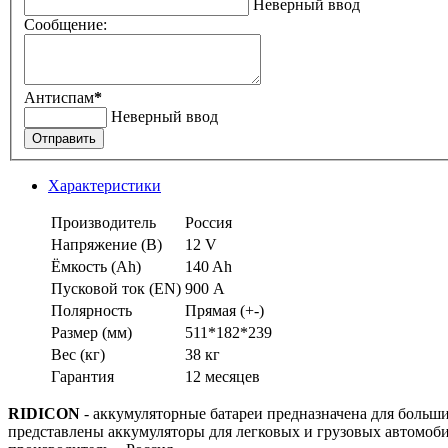
Неверный ввод
Сообщение:
Антиспам
*
Неверный ввод
Отправить
Характеристики
Производитель
Россия
Напряжение (В)
12 V
Ёмкость (Аh)
140 Ah
Пусковой ток (EN)
900 А
Полярность
Прямая (+-)
Размер (мм)
511*182*239
Вес (кг)
38 кг
Гарантия
12 месяцев
RIDICON
- аккумуляторные батареи предназначена для больш
представлены аккумуляторы для легковых и грузовых автомоби