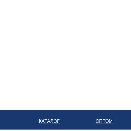
Батарейка
+7 928 350-10-15
служба доставки розничной сети
8 800 222-07-70
телефон бесплатной линии
КАТАЛОГ
ОПТОМ
ГЛАВНАЯ
КАТАЛОГ