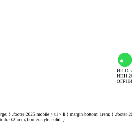
Контакты
ИП Оси
Вакансии
ИНН 26
ОГРНИП
Наши мероприятия
large; } .footer-2025-mobile > ul > li { margin-bottom: 1rem; } .footer
idth: 0.25rem; border-style: solid; }