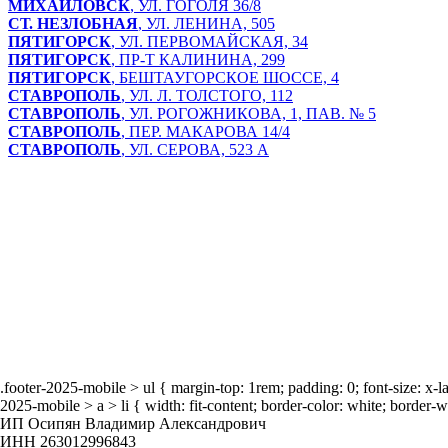
МИХАЙЛОВСК
, УЛ. ГОГОЛЯ 36/8
СТ. НЕЗЛОБНАЯ
, УЛ. ЛЕНИНА, 505
ПЯТИГОРСК
, УЛ. ПЕРВОМАЙСКАЯ, 34
ПЯТИГОРСК
, ПР-Т КАЛИНИНА, 299
ПЯТИГОРСК
, БЕШТАУГОРСКОЕ ШОССЕ, 4
СТАВРОПОЛЬ
, УЛ. Л. ТОЛСТОГО, 112
СТАВРОПОЛЬ
, УЛ. РОГОЖНИКОВА, 1, ПАВ. № 5
СТАВРОПОЛЬ
, ПЕР. МАКАРОВА 14/4
СТАВРОПОЛЬ
, УЛ. СЕРОВА, 523 А
Главная
Оптом
О нас
Бренды
Отзывы
Блог
Наша жизнь
.footer-2025-mobile > ul { margin-top: 1rem; padding: 0; font-size: x-
2025-mobile > a > li { width: fit-content; border-color: white; border-w
ИП Осипян Владимир Александрович
ИНН 263012996843