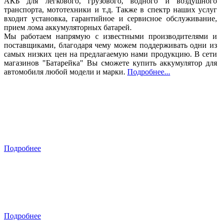
АКБ для легкового, грузового, водного и воздушного
транспорта, мототехники и т.д. Также в спектр наших услуг
входит установка, гарантийное и сервисное обслуживание,
прием лома аккумуляторных батарей.
Мы работаем напрямую с известными производителями и
поставщиками, благодаря чему можем поддерживать одни из
самых низких цен на предлагаемую нами продукцию. В сети
магазинов "Батарейка" Вы сможете купить аккумулятор для
автомобиля любой модели и марки.
Подробнее...
Ставрополь
​ул. Льва Толстого, 112в
Подробнее
Краснодар
ул. ​Вишняковой, 3/5
Подробнее