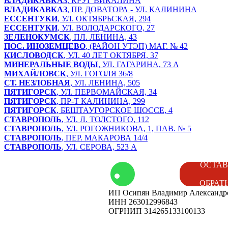
ВЛАДИКАВКАЗ
, КРУГ ВИКАЛИНА
ВЛАДИКАВКАЗ
, ПР. ДОВАТОРА - УЛ. КАЛИНИНА
ЕССЕНТУКИ
, УЛ. ОКТЯБРЬСКАЯ, 294
ЕССЕНТУКИ
, УЛ. ВОЛОДАРСКОГО, 27
ЗЕЛЕНОКУМСК
, ПЛ. ЛЕНИНА, 43
ПОС. ИНОЗЕМЦЕВО
, (РАЙОН УТЭП) МАГ. № 42
КИСЛОВОДСК
, УЛ. 40 ЛЕТ ОКТЯБРЯ, 37
МИНЕРАЛЬНЫЕ ВОДЫ
, УЛ. ГАГАРИНА, 73 А
МИХАЙЛОВСК
, УЛ. ГОГОЛЯ 36/8
СТ. НЕЗЛОБНАЯ
, УЛ. ЛЕНИНА, 505
ПЯТИГОРСК
, УЛ. ПЕРВОМАЙСКАЯ, 34
ПЯТИГОРСК
, ПР-Т КАЛИНИНА, 299
ПЯТИГОРСК
, БЕШТАУГОРСКОЕ ШОССЕ, 4
СТАВРОПОЛЬ
, УЛ. Л. ТОЛСТОГО, 112
СТАВРОПОЛЬ
, УЛ. РОГОЖНИКОВА, 1, ПАВ. № 5
СТАВРОПОЛЬ
, ПЕР. МАКАРОВА 14/4
СТАВРОПОЛЬ
, УЛ. СЕРОВА, 523 А
том
Контакты
ОСТАВ
ОБРАТ
ИП Осипян Владимир Александр
енды
Вакансии
ИНН 263012996843
ОГРНИП 314265133100133
ог
Наши