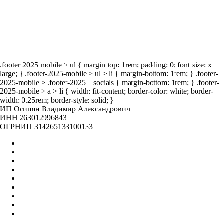
мероприятия
.footer-2025-mobile > ul { margin-top: 1rem; padding: 0; font-size: x-
large; } .footer-2025-mobile > ul > li { margin-bottom: 1rem; } .footer-
2025-mobile > .footer-2025__socials { margin-bottom: 1rem; } .footer-
2025-mobile > a > li { width: fit-content; border-color: white; border-
width: 0.25rem; border-style: solid; }
ИП Осипян Владимир Александрович
ИНН 263012996843
ОГРНИП 314265133100133
Главная
Оптом
Контакты
О нас
Бренды
Вакансии
Отзывы
Блог
Наши мероприятия