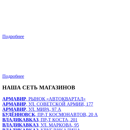
Ростов-на-Дону
ул. Фрунзе, 67А
Подробнее
Владикавказ
ул. Солнечная, д. 4А
Подробнее
НАША СЕТЬ МАГАЗИНОВ
АРМАВИР
, РЫНОК «АВТОКВАРТАЛ»
АРМАВИР
, УЛ. СОВЕТСКОЙ АРМИИ, 177
АРМАВИР
, УЛ. МИРА, 97 А
БУДЁННОВСК
, ПР-Т КОСМОНАВТОВ, 20 А
ВЛАДИКАВКАЗ
, ПР-Т КОСТА, 201
ВЛАДИКАВКАЗ
, УЛ. МАРКОВА, 95