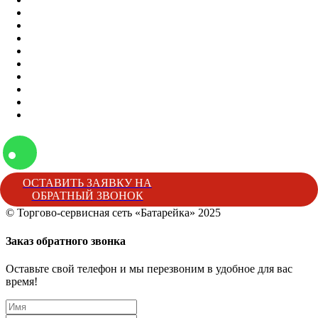
Оптом
Контакты
О нас
Бренды
Вакансии
Отзывы
Блог
Наши мероприятия
Наша жизнь
ОСТАВИТЬ ЗАЯВКУ НА
ОБРАТНЫЙ ЗВОНОК
© Торгово-сервисная сеть «Батарейка» 2025
Батарейка
Торгово-сервисная сеть «Батарейка»
г. Минеральные 
Заказ обратного звонка
Оставьте свой телефон и мы перезвоним в удобное для вас
время!