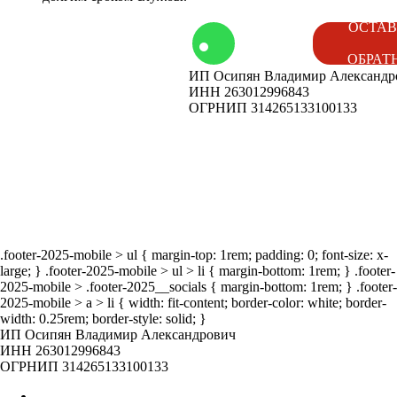
том
Контакты
ОСТАВ
ОБРАТ
ИП Осипян Владимир Александр
енды
Вакансии
ИНН 263012996843
ОГРНИП 314265133100133
ог
Наши
мероприятия
.footer-2025-mobile > ul { margin-top: 1rem; padding: 0; font-size: x-
large; } .footer-2025-mobile > ul > li { margin-bottom: 1rem; } .footer-
2025-mobile > .footer-2025__socials { margin-bottom: 1rem; } .footer-
2025-mobile > a > li { width: fit-content; border-color: white; border-
width: 0.25rem; border-style: solid; }
ИП Осипян Владимир Александрович
ИНН 263012996843
ОГРНИП 314265133100133
Главная