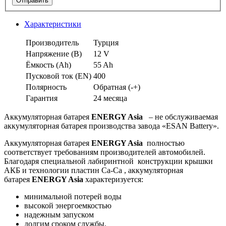
Отправить
Характеристики
Производитель
Турция
Напряжение (В)
12 V
Ёмкость (Аh)
55 Ah
Пусковой ток (EN)
400
Полярность
Обратная (-+)
Гарантия
24 месяца
Аккумуляторная батарея
ENERGY Asia
– не обслуживаемая
аккумуляторная батарея производства завода «ESAN Battery».
Аккумуляторная батарея
ENERGY Asia
полностью
соответствует требованиям производителей автомобилей.
Благодаря специальной лабиринтной конструкции крышки
АКБ и технологии пластин Ca-Ca , аккумуляторная
батарея
ENERGY Asia
характеризуется:
минимальной потерей воды
высокой энергоемкостью
надежным запуском
долгим сроком службы.