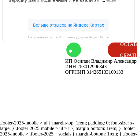
Батарейка на карте Ростова‑на‑Дону — Яндекс Карты
том
Контакты
ОСТАВ
ОБРАТ
ИП Осипян Владимир Александр
енды
Вакансии
ИНН 263012996843
ОГРНИП 314265133100133
ог
Наши
мероприятия
.footer-2025-mobile > ul { margin-top: 1rem; padding: 0; font-size: x-
large; } .footer-2025-mobile > ul > li { margin-bottom: 1rem; } .footer-
2025-mobile > .footer-2025__socials { margin-bottom: 1rem; } .footer-