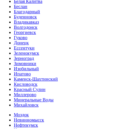
Белая Калитва
Беслан
Благодарный
Буденновск
Владикавказ
Волгодонск
Георгиевск
Гуково
Донецк
Ессентуки
Зеленокумск
Зерноград
Зимовники
Изобильный
Ипатово
Каменск-Шахтинский
Кисловодск
Красный Сулин
Миллерово
Минеральные Воды
Михайловск
Моздок
Невинномысск
Нефтекумск