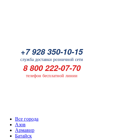
Батарейка
+7 928 350-10-15
+7 928 350-10-15
служба доставки розничной сети
служба доставки розничной сети
8 800 222-07-70
8 800 222-07-70
телефон бесплатной линии
телефон бесплатной линии
Выберите Ваш город
Все города
Азов
Армавир
Батайск