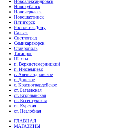
Новоалександровск
Новокубанск
Новочеркасск
Новошахтинск
Пятигорск
Ростов-на-Дону
Сальск
Светлоград
Семикаракорск
Ставрополь
Таганрог
Шахты
п. Верхнетемерницкий
п. Иноземцево
с. Александровское
с. Донское
с. Красногвардейское
ст. Багаевская
ст. Егорлыкская
ст. Ессентукская
ст. Курская
ст. Незлобная
ГЛАВНАЯ
МАГАЗИНЫ