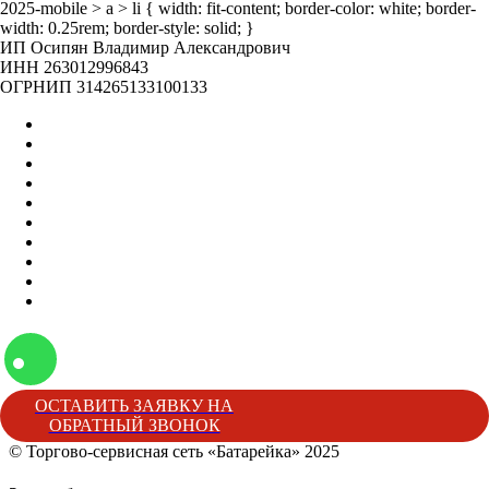
2025-mobile > a > li { width: fit-content; border-color: white; border-
width: 0.25rem; border-style: solid; }
ИП Осипян Владимир Александрович
ИНН 263012996843
ОГРНИП 314265133100133
Главная
Оптом
Контакты
О нас
Бренды
Вакансии
Отзывы
Блог
Наши мероприятия
Наша жизнь
ОСТАВИТЬ ЗАЯВКУ НА
ОБРАТНЫЙ ЗВОНОК
© Торгово-сервисная сеть «Батарейка» 2025
Батарейка
Торгово-сервисная сеть «Батарейка»
г. Минеральные 