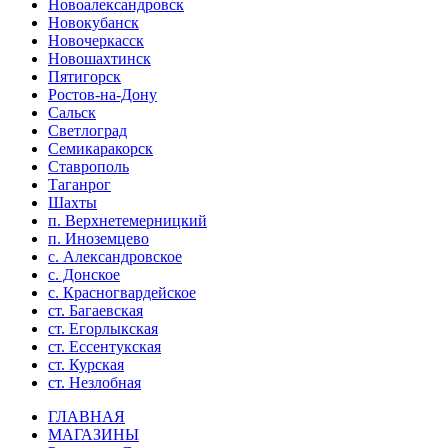
Новоалександровск
Новокубанск
Новочеркасск
Новошахтинск
Пятигорск
Ростов-на-Дону
Сальск
Светлоград
Семикаракорск
Ставрополь
Таганрог
Шахты
п. Верхнетемерницкий
п. Иноземцево
с. Александровское
с. Донское
с. Красногвардейское
ст. Багаевская
ст. Егорлыкская
ст. Ессентукская
ст. Курская
ст. Незлобная
ГЛАВНАЯ
МАГАЗИНЫ