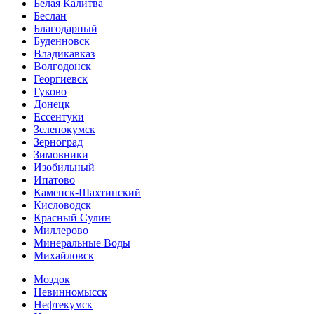
Белая Калитва
Беслан
Благодарный
Буденновск
Владикавказ
Волгодонск
Георгиевск
Гуково
Донецк
Ессентуки
Зеленокумск
Зерноград
Зимовники
Изобильный
Ипатово
Каменск-Шахтинский
Кисловодск
Красный Сулин
Миллерово
Минеральные Воды
Михайловск
Моздок
Невинномысск
Нефтекумск