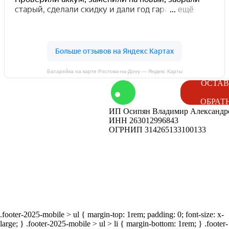
Батарейка на карте Ростова‑на‑Дону — Яндекс Карты
том
Контакты
ОСТАВ
ОБРАТ
ИП Осипян Владимир Александр
енды
Вакансии
ИНН 263012996843
ОГРНИП 314265133100133
ог
Наши
мероприятия
.footer-2025-mobile > ul { margin-top: 1rem; padding: 0; font-size: x-
large; } .footer-2025-mobile > ul > li { margin-bottom: 1rem; } .footer-