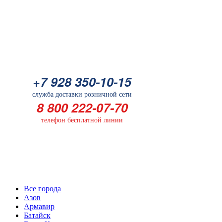
Батарейка
+7 928 350-10-15
+7 928 350-10-15
служба доставки розничной сети
служба доставки розничной сети
8 800 222-07-70
8 800 222-07-70
телефон бесплатной линии
телефон бесплатной линии
Выберите Ваш город
Все города
Азов
Армавир
Батайск