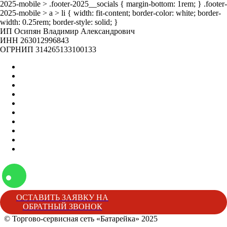
2025-mobile > .footer-2025__socials { margin-bottom: 1rem; } .footer-
2025-mobile > a > li { width: fit-content; border-color: white; border-
width: 0.25rem; border-style: solid; }
ИП Осипян Владимир Александрович
ИНН 263012996843
ОГРНИП 314265133100133
Главная
Оптом
Контакты
О нас
Бренды
Вакансии
Отзывы
Блог
Наши мероприятия
Наша жизнь
ОСТАВИТЬ ЗАЯВКУ НА
ОБРАТНЫЙ ЗВОНОК
© Торгово-сервисная сеть «Батарейка» 2025