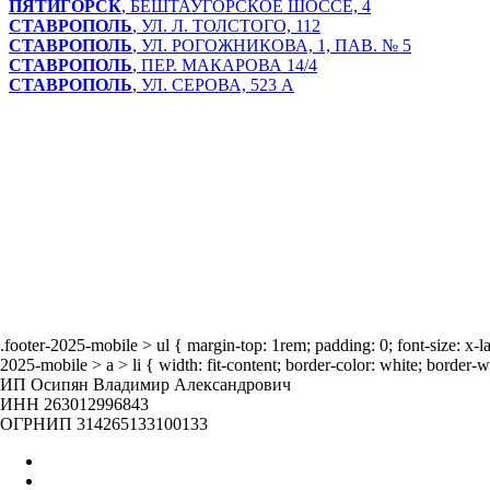
ПЯТИГОРСК
, БЕШТАУГОРСКОЕ ШОССЕ, 4
СТАВРОПОЛЬ
, УЛ. Л. ТОЛСТОГО, 112
СТАВРОПОЛЬ
, УЛ. РОГОЖНИКОВА, 1, ПАВ. № 5
СТАВРОПОЛЬ
, ПЕР. МАКАРОВА 14/4
СТАВРОПОЛЬ
, УЛ. СЕРОВА, 523 А
Главная
Оптом
О нас
Бренды
Отзывы
Блог
Наша жизнь
.footer-2025-mobile > ul { margin-top: 1rem; padding: 0; font-size: x-
2025-mobile > a > li { width: fit-content; border-color: white; border-w
ИП Осипян Владимир Александрович
ИНН 263012996843
ОГРНИП 314265133100133
Главная
Оптом