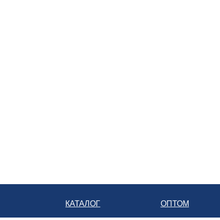
Батарейка
+7 928 350-10-15
служба доставки розничной сети
8 800 222-07-70
телефон бесплатной линии
КАТАЛОГ
ОПТОМ
ГЛАВНАЯ
Аккумуляторы для легковых автомобилей