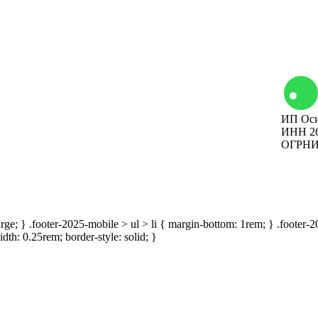
Контакты
ИП Оси
Вакансии
ИНН 26
ОГРНИП
Наши мероприятия
large; } .footer-2025-mobile > ul > li { margin-bottom: 1rem; } .footer
idth: 0.25rem; border-style: solid; }