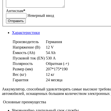
Антиспам
*
Неверный ввод
Отправить
Характеристики
Производитель
Германия
Напряжение (В)
12 V
Ёмкость (Аh)
54 Ah
Пусковой ток (EN)
530 А
Полярность
Обратная (-+)
Размер (мм)
207*175*190
Вес (кг)
12 кг
Гарантия
24 месяца
Аккумулятор, способный удовлетворять самые высокие требова
автомобилей, оснащенных большим количеством электронных 
Основные преимущества
Чрезвычайно длительный срок службы