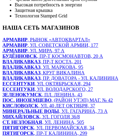
Высокая потребность в энергии
Защитная крышка
Технология Stamped Grid
НАША СЕТЬ МАГАЗИНОВ
АРМАВИР
, РЫНОК «АВТОКВАРТАЛ»
АРМАВИР
, УЛ. СОВЕТСКОЙ АРМИИ, 177
АРМАВИР
, УЛ. МИРА, 97 А
БУДЁННОВСК
, ПР-Т КОСМОНАВТОВ, 20 А
ВЛАДИКАВКАЗ
, ПР-Т КОСТА, 201
ВЛАДИКАВКАЗ
, УЛ. МАРКОВА, 95
ВЛАДИКАВКАЗ
, КРУГ ВИКАЛИНА
ВЛАДИКАВКАЗ
, ПР. ДОВАТОРА - УЛ. КАЛИНИНА
ЕССЕНТУКИ
, УЛ. ОКТЯБРЬСКАЯ, 294
ЕССЕНТУКИ
, УЛ. ВОЛОДАРСКОГО, 27
ЗЕЛЕНОКУМСК
, ПЛ. ЛЕНИНА, 43
ПОС. ИНОЗЕМЦЕВО
, (РАЙОН УТЭП) МАГ. № 42
КИСЛОВОДСК
, УЛ. 40 ЛЕТ ОКТЯБРЯ, 37
МИНЕРАЛЬНЫЕ ВОДЫ
, УЛ. ГАГАРИНА, 73 А
МИХАЙЛОВСК
, УЛ. ГОГОЛЯ 36/8
СТ. НЕЗЛОБНАЯ
, УЛ. ЛЕНИНА, 505
ПЯТИГОРСК
, УЛ. ПЕРВОМАЙСКАЯ, 34
ПЯТИГОРСК
, ПР-Т КАЛИНИНА, 299