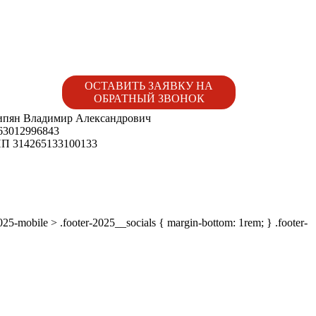
ОСТАВИТЬ ЗАЯВКУ НА
ОБРАТНЫЙ ЗВОНОК
пян Владимир Александрович
3012996843
 314265133100133
-2025-mobile > .footer-2025__socials { margin-bottom: 1rem; } .footer-