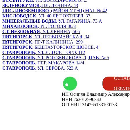
ЕССЕНТУКИ
, УЛ. ВОЛОДАРСКОГО, 27
ЗЕЛЕНОКУМСК
, ПЛ. ЛЕНИНА, 43
ПОС. ИНОЗЕМЦЕВО
, (РАЙОН УТЭП) МАГ. № 42
КИСЛОВОДСК
, УЛ. 40 ЛЕТ ОКТЯБРЯ, 37
МИНЕРАЛЬНЫЕ ВОДЫ
, УЛ. ГАГАРИНА, 73 А
МИХАЙЛОВСК
, УЛ. ГОГОЛЯ 36/8
СТ. НЕЗЛОБНАЯ
, УЛ. ЛЕНИНА, 505
ПЯТИГОРСК
, УЛ. ПЕРВОМАЙСКАЯ, 34
ПЯТИГОРСК
, ПР-Т КАЛИНИНА, 299
ПЯТИГОРСК
, БЕШТАУГОРСКОЕ ШОССЕ, 4
СТАВРОПОЛЬ
, УЛ. Л. ТОЛСТОГО, 112
СТАВРОПОЛЬ
, УЛ. РОГОЖНИКОВА, 1, ПАВ. № 5
СТАВРОПОЛЬ
, ПЕР. МАКАРОВА 14/4
СТАВРОПОЛЬ
, УЛ. СЕРОВА, 523 А
том
Контакты
ОСТАВ
ОБРАТ
ИП Осипян Владимир Александр
енды
Вакансии
ИНН 263012996843
ОГРНИП 314265133100133
ог
Наши
мероприятия