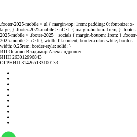
.footer-2025-mobile > ul { margin-top: 1rem; padding: 0; font-size: x-
large; } .footer-2025-mobile > ul > li { margin-bottom: 1rem; } .footer-
2025-mobile > .footer-2025__socials { margin-bottom: 1rem; } .footer-
2025-mobile > a > li { width: fit-content; border-color: white; border-
width: 0.25rem; border-style: solid; }
ИП Осипян Владимир Александрович
ИНН 263012996843
ОГРНИП 314265133100133
Главная
Оптом
Контакты
О нас
Бренды
Вакансии
Отзывы
Блог
Наши мероприятия
Наша жизнь