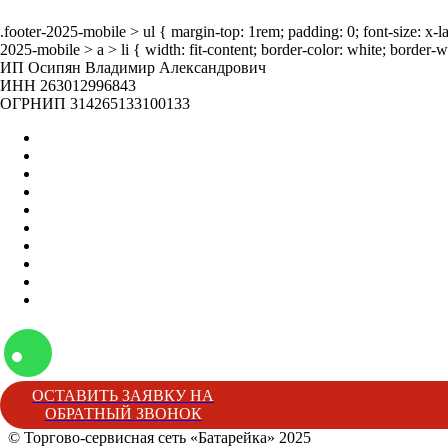
Наша жизнь
.footer-2025-mobile > ul { margin-top: 1rem; padding: 0; font-size: x-
2025-mobile > a > li { width: fit-content; border-color: white; border-w
ИП Осипян Владимир Александрович
ИНН 263012996843
ОГРНИП 314265133100133
Главная
Оптом
Контакты
О нас
Бренды
Вакансии
Отзывы
Блог
Наши мероприятия
Наша жизнь
ОСТАВИТЬ ЗАЯВКУ НА
ОБРАТНЫЙ ЗВОНОК
© Торгово-сервисная сеть «Батарейка» 2025