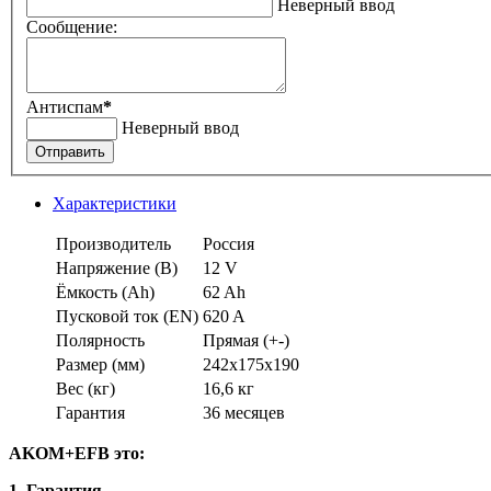
Неверный ввод
Сообщение:
Антиспам
*
Неверный ввод
Отправить
Характеристики
Производитель
Россия
Напряжение (В)
12 V
Ёмкость (Аh)
62 Ah
Пусковой ток (EN)
620 A
Полярность
Прямая (+-)
Размер (мм)
242x175x190
Вес (кг)
16,6 кг
Гарантия
36 месяцев
AKOM+EFB это:
1. Гарантия .