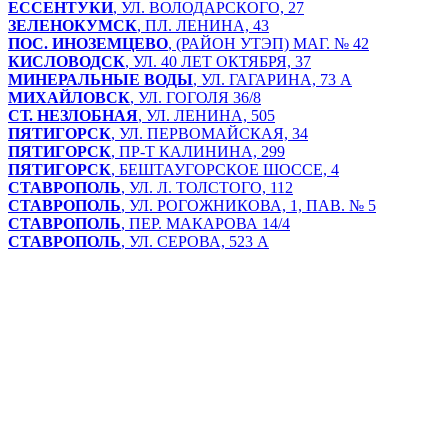
ЕССЕНТУКИ
, УЛ. ВОЛОДАРСКОГО, 27
ЗЕЛЕНОКУМСК
, ПЛ. ЛЕНИНА, 43
ПОС. ИНОЗЕМЦЕВО
, (РАЙОН УТЭП) МАГ. № 42
КИСЛОВОДСК
, УЛ. 40 ЛЕТ ОКТЯБРЯ, 37
МИНЕРАЛЬНЫЕ ВОДЫ
, УЛ. ГАГАРИНА, 73 А
МИХАЙЛОВСК
, УЛ. ГОГОЛЯ 36/8
СТ. НЕЗЛОБНАЯ
, УЛ. ЛЕНИНА, 505
ПЯТИГОРСК
, УЛ. ПЕРВОМАЙСКАЯ, 34
ПЯТИГОРСК
, ПР-Т КАЛИНИНА, 299
ПЯТИГОРСК
, БЕШТАУГОРСКОЕ ШОССЕ, 4
СТАВРОПОЛЬ
, УЛ. Л. ТОЛСТОГО, 112
СТАВРОПОЛЬ
, УЛ. РОГОЖНИКОВА, 1, ПАВ. № 5
СТАВРОПОЛЬ
, ПЕР. МАКАРОВА 14/4
СТАВРОПОЛЬ
, УЛ. СЕРОВА, 523 А
Главная
Оптом
О нас
Бренды
Отзывы
Блог