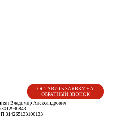
ОСТАВИТЬ ЗАЯВКУ НА
ОБРАТНЫЙ ЗВОНОК
пян Владимир Александрович
3012996843
 314265133100133