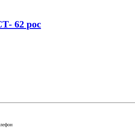
Т- 62 рос
елефон