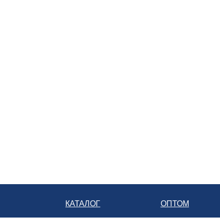
Батарейка
+7 928 350-10-15
служба доставки розничной сети
8 800 222-07-70
телефон бесплатной линии
КАТАЛОГ
ОПТОМ
ГЛАВНАЯ
КАТАЛОГ