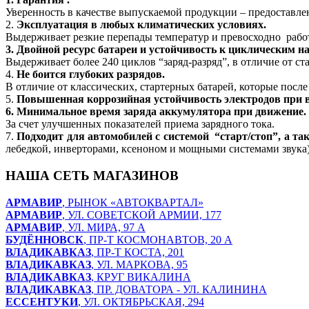
Уверенность в качестве выпускаемой продукции – предоставлен
2.
Эксплуатация в любых климатических условиях.
Выдерживает резкие перепады температур и превосходно работ
3. Д
войной ресурс батареи и устойчивость к циклическим н
Выдерживает более 240 циклов “заряд-разряд”, в отличие от с
4.
Не боится глубоких разрядов
.
В отличие от классических, стартерных батарей, которые после
5.
Повышенная коррозийная устойчивость электродов при 
6. Минимальное время заряда аккумулятора при движение
.
За счет улучшенных показателей приема зарядного тока.
7.
Подходит для автомобилей с системой “старт/стоп”, а т
лебедкой, инверторами, ксеноном и мощными системами звука
НАША СЕТЬ МАГАЗИНОВ
АРМАВИР
, РЫНОК «АВТОКВАРТАЛ»
АРМАВИР
, УЛ. СОВЕТСКОЙ АРМИИ, 177
АРМАВИР
, УЛ. МИРА, 97 А
БУДЁННОВСК
, ПР-Т КОСМОНАВТОВ, 20 А
ВЛАДИКАВКАЗ
, ПР-Т КОСТА, 201
ВЛАДИКАВКАЗ
, УЛ. МАРКОВА, 95
ВЛАДИКАВКАЗ
, КРУГ ВИКАЛИНА
ВЛАДИКАВКАЗ
, ПР. ДОВАТОРА - УЛ. КАЛИНИНА
ЕССЕНТУКИ
, УЛ. ОКТЯБРЬСКАЯ, 294