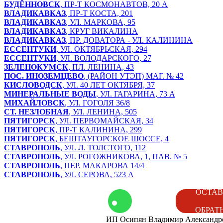
БУДЁННОВСК
, ПР-Т КОСМОНАВТОВ, 20 А
ВЛАДИКАВКАЗ
, ПР-Т КОСТА, 201
ВЛАДИКАВКАЗ
, УЛ. МАРКОВА, 95
ВЛАДИКАВКАЗ
, КРУГ ВИКАЛИНА
ВЛАДИКАВКАЗ
, ПР. ДОВАТОРА - УЛ. КАЛИНИНА
ЕССЕНТУКИ
, УЛ. ОКТЯБРЬСКАЯ, 294
ЕССЕНТУКИ
, УЛ. ВОЛОДАРСКОГО, 27
ЗЕЛЕНОКУМСК
, ПЛ. ЛЕНИНА, 43
ПОС. ИНОЗЕМЦЕВО
, (РАЙОН УТЭП) МАГ. № 42
КИСЛОВОДСК
, УЛ. 40 ЛЕТ ОКТЯБРЯ, 37
МИНЕРАЛЬНЫЕ ВОДЫ
, УЛ. ГАГАРИНА, 73 А
МИХАЙЛОВСК
, УЛ. ГОГОЛЯ 36/8
СТ. НЕЗЛОБНАЯ
, УЛ. ЛЕНИНА, 505
ПЯТИГОРСК
, УЛ. ПЕРВОМАЙСКАЯ, 34
ПЯТИГОРСК
, ПР-Т КАЛИНИНА, 299
ПЯТИГОРСК
, БЕШТАУГОРСКОЕ ШОССЕ, 4
СТАВРОПОЛЬ
, УЛ. Л. ТОЛСТОГО, 112
СТАВРОПОЛЬ
, УЛ. РОГОЖНИКОВА, 1, ПАВ. № 5
СТАВРОПОЛЬ
, ПЕР. МАКАРОВА 14/4
СТАВРОПОЛЬ
, УЛ. СЕРОВА, 523 А
том
Контакты
ОСТАВ
ОБРАТ
ИП Осипян Владимир Александр
енды
Вакансии