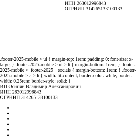
ИНН 263012996843
ОГРНИП 314265133100133
ог
Наши
мероприятия
.footer-2025-mobile > ul { margin-top: 1rem; padding: 0; font-size: x-
large; } .footer-2025-mobile > ul > li { margin-bottom: 1rem; } .footer-
2025-mobile > .footer-2025__socials { margin-bottom: 1rem; } .footer-
2025-mobile > a > li { width: fit-content; border-color: white; border-
width: 0.25rem; border-style: solid; }
ИП Осипян Владимир Александрович
ИНН 263012996843
ОГРНИП 314265133100133
Главная
Оптом
Контакты
О нас
Бренды
Вакансии