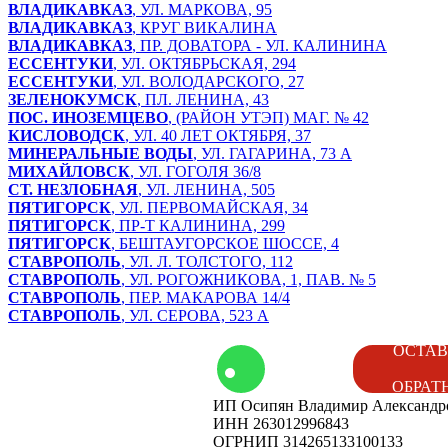
ВЛАДИКАВКАЗ
, УЛ. МАРКОВА, 95
ВЛАДИКАВКАЗ
, КРУГ ВИКАЛИНА
ВЛАДИКАВКАЗ
, ПР. ДОВАТОРА - УЛ. КАЛИНИНА
ЕССЕНТУКИ
, УЛ. ОКТЯБРЬСКАЯ, 294
ЕССЕНТУКИ
, УЛ. ВОЛОДАРСКОГО, 27
ЗЕЛЕНОКУМСК
, ПЛ. ЛЕНИНА, 43
ПОС. ИНОЗЕМЦЕВО
, (РАЙОН УТЭП) МАГ. № 42
КИСЛОВОДСК
, УЛ. 40 ЛЕТ ОКТЯБРЯ, 37
МИНЕРАЛЬНЫЕ ВОДЫ
, УЛ. ГАГАРИНА, 73 А
МИХАЙЛОВСК
, УЛ. ГОГОЛЯ 36/8
СТ. НЕЗЛОБНАЯ
, УЛ. ЛЕНИНА, 505
ПЯТИГОРСК
, УЛ. ПЕРВОМАЙСКАЯ, 34
ПЯТИГОРСК
, ПР-Т КАЛИНИНА, 299
ПЯТИГОРСК
, БЕШТАУГОРСКОЕ ШОССЕ, 4
СТАВРОПОЛЬ
, УЛ. Л. ТОЛСТОГО, 112
СТАВРОПОЛЬ
, УЛ. РОГОЖНИКОВА, 1, ПАВ. № 5
СТАВРОПОЛЬ
, ПЕР. МАКАРОВА 14/4
СТАВРОПОЛЬ
, УЛ. СЕРОВА, 523 А
том
Контакты
ОСТАВ
ОБРАТ
ИП Осипян Владимир Александр
енды
Вакансии
ИНН 263012996843
ОГРНИП 314265133100133