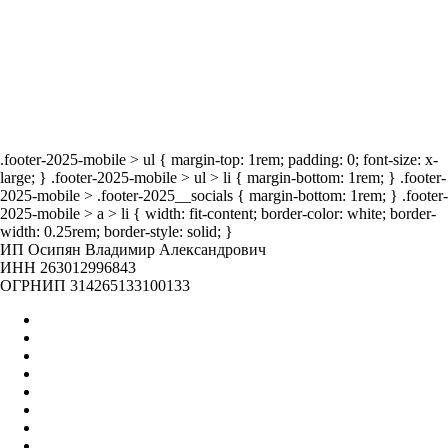
ог
Наши
мероприятия
.footer-2025-mobile > ul { margin-top: 1rem; padding: 0; font-size: x-
large; } .footer-2025-mobile > ul > li { margin-bottom: 1rem; } .footer-
2025-mobile > .footer-2025__socials { margin-bottom: 1rem; } .footer-
2025-mobile > a > li { width: fit-content; border-color: white; border-
width: 0.25rem; border-style: solid; }
ИП Осипян Владимир Александрович
ИНН 263012996843
ОГРНИП 314265133100133
Главная
Оптом
Контакты
О нас
Бренды
Вакансии
Отзывы
Блог