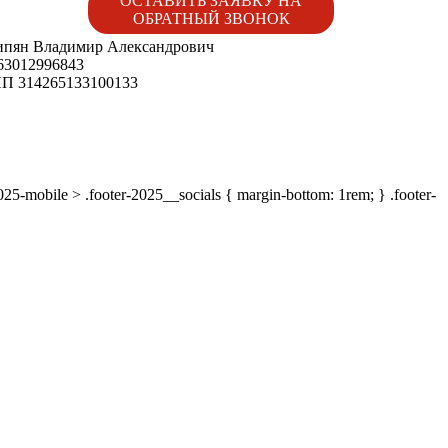
ОСТАВИТЬ ЗАЯВКУ НА
ОБРАТНЫЙ ЗВОНОК
пян Владимир Александрович
3012996843
 314265133100133
-2025-mobile > .footer-2025__socials { margin-bottom: 1rem; } .footer-