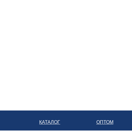
Батарейка
+7 928 350-10-15
служба доставки розничной сети
8 800 222-07-70
телефон бесплатной линии
КАТАЛОГ
ОПТОМ
ГЛАВНАЯ
Для авиации