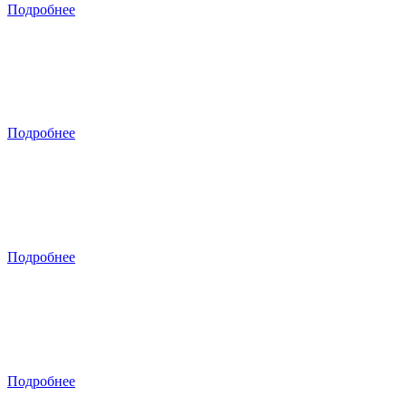
Подробнее
Краснодар
ул. ​Вишняковой, 3/5
Подробнее
Ростов-на-Дону
ул. Фрунзе, 67А
Подробнее
Владикавказ
ул. Солнечная, д. 4А
Подробнее
Главная
Оптом