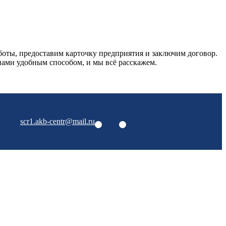
боты, предоставим карточку предприятия и заключим договор.
нами удобным способом, и мы всё расскажем.
scr1.akb-centr@mail.ru