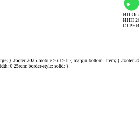
ИП Оси
Вакансии
ИНН 26
ОГРНИП
Наши мероприятия
large; } .footer-2025-mobile > ul > li { margin-bottom: 1rem; } .footer
idth: 0.25rem; border-style: solid; }