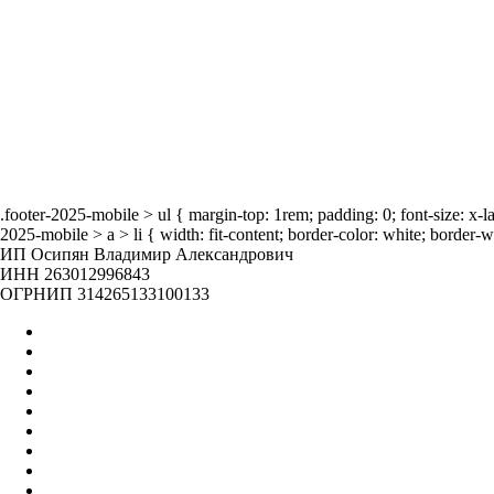
О нас
Бренды
Отзывы
Блог
Наша жизнь
.footer-2025-mobile > ul { margin-top: 1rem; padding: 0; font-size: x-
2025-mobile > a > li { width: fit-content; border-color: white; border-w
ИП Осипян Владимир Александрович
ИНН 263012996843
ОГРНИП 314265133100133
Главная
Оптом
Контакты
О нас
Бренды
Вакансии
Отзывы
Блог
Наши мероприятия