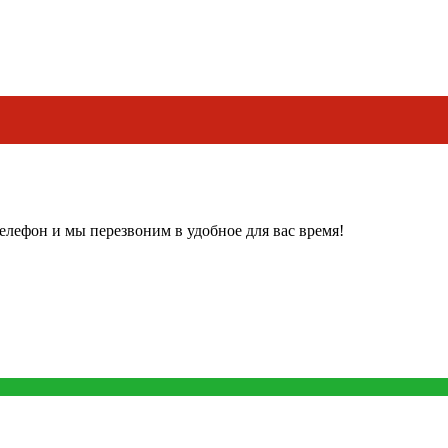
Воды, ул. Московская, 29а
+78002220770
https://avto-batt.ru/
елефон и мы перезвоним в удобное для вас время!