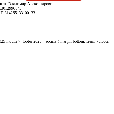
пян Владимир Александрович
3012996843
 314265133100133
-2025-mobile > .footer-2025__socials { margin-bottom: 1rem; } .footer-