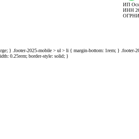
ИП Оси
Вакансии
ИНН 26
ОГРНИП
Наши мероприятия
large; } .footer-2025-mobile > ul > li { margin-bottom: 1rem; } .footer
idth: 0.25rem; border-style: solid; }