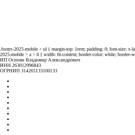
О нас
Бренды
Отзывы
Блог
Наша жизнь
.footer-2025-mobile > ul { margin-top: 1rem; padding: 0; font-size: x-
2025-mobile > a > li { width: fit-content; border-color: white; border-w
ИП Осипян Владимир Александрович
ИНН 263012996843
ОГРНИП 314265133100133
Главная
Оптом
Контакты
О нас
Бренды
Вакансии
Отзывы
Блог
Наши мероприятия
Наша жизнь