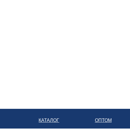
Батарейка
+7 928 350-10-15
служба доставки розничной сети
8 800 222-07-70
телефон бесплатной линии
КАТАЛОГ
ОПТОМ
ГЛАВНАЯ
СЕРТИФИКАТЫ