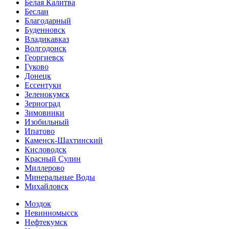
Белая Калитва
Беслан
Благодарный
Буденновск
Владикавказ
Волгодонск
Георгиевск
Гуково
Донецк
Ессентуки
Зеленокумск
Зерноград
Зимовники
Изобильный
Ипатово
Каменск-Шахтинский
Кисловодск
Красный Сулин
Миллерово
Минеральные Воды
Михайловск
Моздок
Невинномысск
Нефтекумск