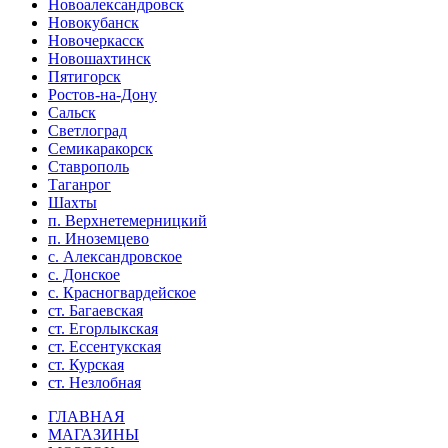
Новоалександровск
Новокубанск
Новочеркасск
Новошахтинск
Пятигорск
Ростов-на-Дону
Сальск
Светлоград
Семикаракорск
Ставрополь
Таганрог
Шахты
п. Верхнетемерницкий
п. Иноземцево
с. Александровское
с. Донское
с. Красногвардейское
ст. Багаевская
ст. Егорлыкская
ст. Ессентукская
ст. Курская
ст. Незлобная
ГЛАВНАЯ
МАГАЗИНЫ