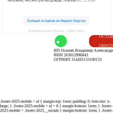
Батарейка на карте Моздока — Яндекс Карты
том
Контакты
ОСТАВ
ОБРАТ
ИП Осипян Владимир Александр
енды
Вакансии
ИНН 263012996843
ОГРНИП 314265133100133
ог
Наши
мероприятия
.footer-2025-mobile > ul { margin-top: 1rem; padding: 0; font-size: x-
large; } .footer-2025-mobile > ul > li { margin-bottom: 1rem; } .footer-
2025-mobile > .footer-2025__socials { margin-bottom: 1rem; } .footer-