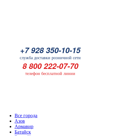
Батарейка
+7 928 350-10-15
+7 928 350-10-15
служба доставки розничной сети
служба доставки розничной сети
8 800 222-07-70
8 800 222-07-70
телефон бесплатной линии
телефон бесплатной линии
Выберите Ваш город
Все города
Азов
Армавир
Батайск