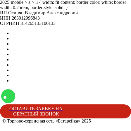
2025-mobile > a > li { width: fit-content; border-color: white; border-
width: 0.25rem; border-style: solid; }
ИП Осипян Владимир Александрович
ИНН 263012996843
ОГРНИП 314265133100133
Главная
Оптом
Контакты
О нас
Бренды
Вакансии
Отзывы
Блог
Наши мероприятия
Наша жизнь
ОСТАВИТЬ ЗАЯВКУ НА
ОБРАТНЫЙ ЗВОНОК
© Торгово-сервисная сеть «Батарейка» 2025
Батарейка
Торгово-сервисная сеть «Батарейка»
г. Минеральные 