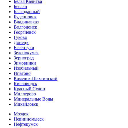
Белая Калитва
Беслан
Благодарный
Буденновск
Владикавказ
Волгодонск
Георгиевск
Гуково
Донецк
Ессентуки
Зеленокумск
Зерноград
Зимовники
Изобильный
Ипатово
Каменск-Шахтинский
Кисловодск
Красный Сулин
Миллерово
Минеральные Воды
Михайловск
Моздок
Невинномысск
Нефтекумск