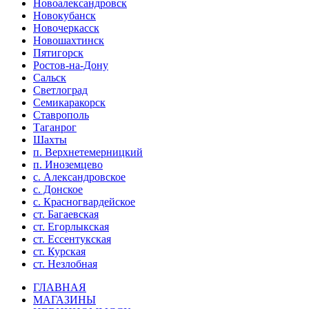
Новоалександровск
Новокубанск
Новочеркасск
Новошахтинск
Пятигорск
Ростов-на-Дону
Сальск
Светлоград
Семикаракорск
Ставрополь
Таганрог
Шахты
п. Верхнетемерницкий
п. Иноземцево
с. Александровское
с. Донское
с. Красногвардейское
ст. Багаевская
ст. Егорлыкская
ст. Ессентукская
ст. Курская
ст. Незлобная
ГЛАВНАЯ
МАГАЗИНЫ