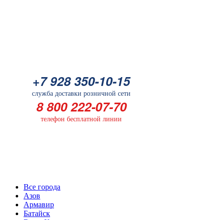
Батарейка
+7 928 350-10-15
+7 928 350-10-15
служба доставки розничной сети
служба доставки розничной сети
8 800 222-07-70
8 800 222-07-70
телефон бесплатной линии
телефон бесплатной линии
Выберите Ваш город
Все города
Азов
Армавир
Батайск