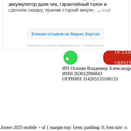
Батарейка на карте Невинномысска — Яндекс Карты
том
Контакты
ОСТАВ
ОБРАТ
ИП Осипян Владимир Александр
енды
Вакансии
ИНН 263012996843
ОГРНИП 314265133100133
ог
Наши
мероприятия
.footer-2025-mobile > ul { margin-top: 1rem; padding: 0; font-size: x-