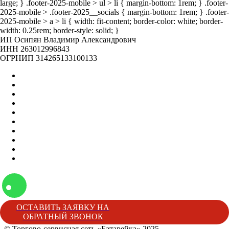
large; } .footer-2025-mobile > ul > li { margin-bottom: 1rem; } .footer-
2025-mobile > .footer-2025__socials { margin-bottom: 1rem; } .footer-
2025-mobile > a > li { width: fit-content; border-color: white; border-
width: 0.25rem; border-style: solid; }
ИП Осипян Владимир Александрович
ИНН 263012996843
ОГРНИП 314265133100133
Главная
Оптом
Контакты
О нас
Бренды
Вакансии
Отзывы
Блог
Наши мероприятия
Наша жизнь
ОСТАВИТЬ ЗАЯВКУ НА
ОБРАТНЫЙ ЗВОНОК
© Торгово-сервисная сеть «Батарейка» 2025